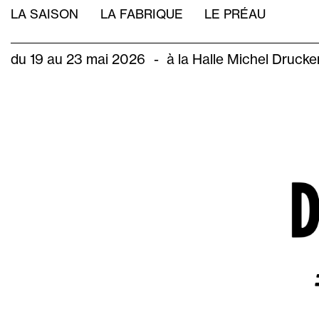
Aller
NAVIGATION
LA SAISON
LA FABRIQUE
LE PRÉAU
au
PRINCIPALE
contenu
principal
du 19 au 23 mai 2026
-
à la Halle Michel Drucke