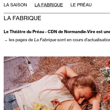
Aller
NAVIGATION
LA SAISON
LA FABRIQUE
LE PRÉAU
au
PRINCIPALE
contenu
LA FABRIQUE
principal
Le Théâtre du Préau - CDN de Normandie-Vire est une m
→ les pages de
La Fabrique
sont en cours d'actualisatio